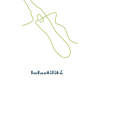
Infertilité
Je vous propose de vous
accompagner dans vos réflexions,
seul(e) ou en couple, que vous serez
amenés à faire dans le cadre d’une
démarche avec des professionnels
de la santé.
Il ne s’agit pas d’une pratique